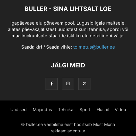
BULLER - SINA LIHTSALT LOE
Igapäevase elu põnevam pool. Lugusid igale maitsele,
alates päevakajalistest uudistest kuni tehnika, spordi või
maailmakuulsate staaride iskliku elu detailideni välja.
Saada kiri / Saada vihje:
toimetus@buller.ee
JÄLGI MEID
Uudised
Majandus
Tehnika
Sport
Elustiil
Video
© buller.ee veebilehe eest hoolitseb Must Muna
reklaamiagentuur