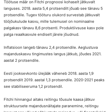
Töötuse määr on Fitchi prognoosi kohaselt jätkuvalt
languses. 2018. aasta 5,4 protsendilt jõuab see tänavu 5
protsendile. Tugev tööturu olukord survestab jätkuvalt
tööjõukulude kasvu, mille tulemusel on nominaalne
palgakasv tänavu 8,6 protsenti. Produktiivsuse kasv pole
palga reaalkasvule endiselt järele jõudnud.
Inflatsioon langeb tänavu 2,4 protsendile. Aeglustuva
majanduskasvu tingimustes langus jätkub, jõudes 2021.
aastal 2 protsendile.
Eesti jooksevkonto ülejääk väheneb 2018. aasta 1,9
protsendilt 2019. aastal 1,3 protsendile. 2020-2021 peaks
see stabiliseeruma 1,2 protsendil.
Fitchi hinnangul aitaks reitingu tõusule kaasa jätkuv
struktuursete majandusnäitajate paranemine, reitingu