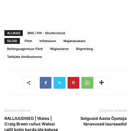
ALLIKAS
BNS / Pilt - Shutterstock
SILDID
Fitch
Inflatsioon
Majanduskasv
Reitinguagentuur Fitch
Riigieelarve
Riigireiting
Tarbijate kindlustunne
Eelmine artikkel
Järgmine artikkel
RALLIUUDISED | Wales |
Selgusid Aasta Õpetaja
Craig Breen rullus Walesi
tänavused laureaadid
rallil kolm korda üle katuse