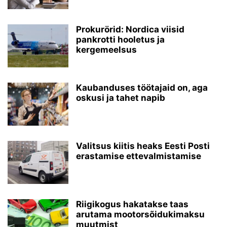
Prokurörid: Nordica viisid
pankrotti hooletus ja
kergemeelsus
Kaubanduses töötajaid on, aga
oskusi ja tahet napib
Valitsus kiitis heaks Eesti Posti
erastamise ettevalmistamise
Riigikogus hakatakse taas
arutama mootorsõidukimaksu
muutmist