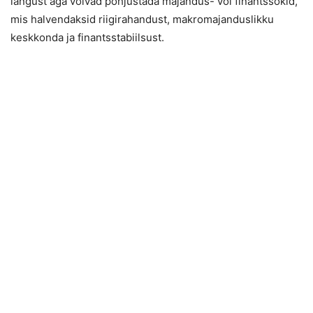
langust aga võivad põhjustada majandus- või finantsšokid,
mis halvendaksid riigirahandust, makromajanduslikku
keskkonda ja finantsstabiilsust.
Oli põnev lugemine?
Telli meie uudiskiri!
Värsked, huvitavad,
kasulikud majandusuudised.
Sina l
ihtsalt
loe!
TELLIN UUDISED