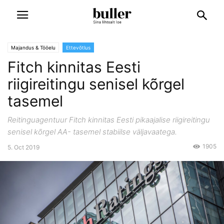
Majandus & Tööelu
Ettevõtlus
Fitch kinnitas Eesti
riigireitingu senisel kõrgel
tasemel
Reitinguagentuur Fitch kinnitas Eesti pikaajalise riigireitingu
senisel kõrgel AA- tasemel stabiilse väljavaatega.
1905
5. Oct 2019