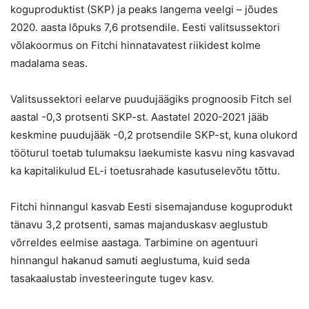
koguproduktist (SKP) ja peaks langema veelgi – jõudes
2020. aasta lõpuks 7,6 protsendile. Eesti valitsussektori
võlakoormus on Fitchi hinnatavatest riikidest kolme
madalama seas.
Valitsussektori eelarve puudujäägiks prognoosib Fitch sel
aastal -0,3 protsenti SKP-st. Aastatel 2020-2021 jääb
keskmine puudujääk -0,2 protsendile SKP-st, kuna olukord
tööturul toetab tulumaksu laekumiste kasvu ning kasvavad
ka kapitalikulud EL-i toetusrahade kasutuselevõtu tõttu.
Fitchi hinnangul kasvab Eesti sisemajanduse koguprodukt
tänavu 3,2 protsenti, samas majanduskasv aeglustub
võrreldes eelmise aastaga. Tarbimine on agentuuri
hinnangul hakanud samuti aeglustuma, kuid seda
tasakaalustab investeeringute tugev kasv.