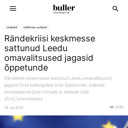
Uudised
Välismaa uudised
Rändekriisi keskmesse
sattunud Leedu
omavalitsused jagasid
õppetunde
Rändekriisi keskmesse sattunud Leedu omavalitsused
jagasid Eesti kolleegidele kriisi õppetunde, edastati
esmaspäeval Eesti Linnade ja Valdade Liidu
(ELVL) pressiteates.
3082
19. Jul 2021