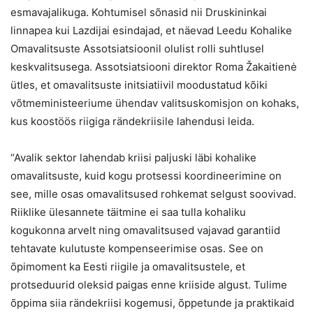
esmavajalikuga. Kohtumisel sõnasid nii Druskininkai
linnapea kui Lazdijai esindajad, et näevad Leedu Kohalike
Omavalitsuste Assotsiatsioonil olulist rolli suhtlusel
keskvalitsusega. Assotsiatsiooni direktor Roma Žakaitienė
ütles, et omavalitsuste initsiatiivil moodustatud kõiki
võtmeministeeriume ühendav valitsuskomisjon on kohaks,
kus koostöös riigiga rändekriisile lahendusi leida.
“Avalik sektor lahendab kriisi paljuski läbi kohalike
omavalitsuste, kuid kogu protsessi koordineerimine on
see, mille osas omavalitsused rohkemat selgust soovivad.
Riiklike ülesannete täitmine ei saa tulla kohaliku
kogukonna arvelt ning omavalitsused vajavad garantiid
tehtavate kulutuste kompenseerimise osas. See on
õpimoment ka Eesti riigile ja omavalitsustele, et
protseduurid oleksid paigas enne kriiside algust. Tulime
õppima siia rändekriisi kogemusi, õppetunde ja praktikaid