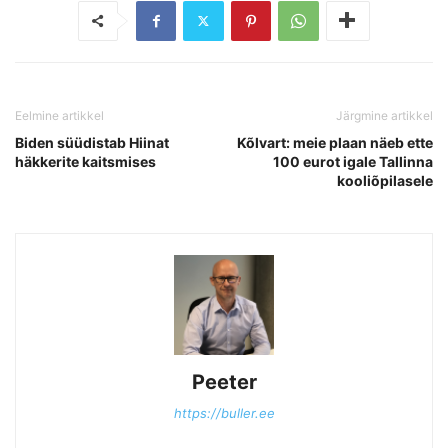
Eelmine artikkel
Järgmine artikkel
Biden süüdistab Hiinat
Kõlvart: meie plaan näeb ette
häkkerite kaitsmises
100 eurot igale Tallinna
kooliõpilasele
Peeter
https://buller.ee