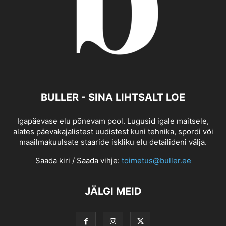
BULLER - SINA LIHTSALT LOE
Igapäevase elu põnevam pool. Lugusid igale maitsele,
alates päevakajalistest uudistest kuni tehnika, spordi või
maailmakuulsate staaride iskliku elu detailideni välja.
Saada kiri / Saada vihje:
toimetus@buller.ee
JÄLGI MEID