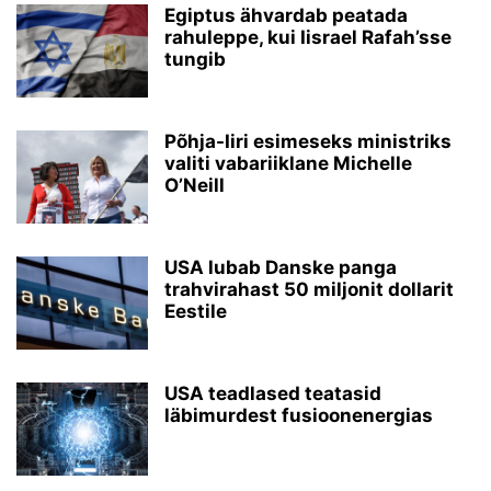
Egiptus ähvardab peatada
rahuleppe, kui Iisrael Rafah’sse
tungib
Põhja-Iiri esimeseks ministriks
valiti vabariiklane Michelle
O’Neill
USA lubab Danske panga
trahvirahast 50 miljonit dollarit
Eestile
USA teadlased teatasid
läbimurdest fusioonenergias