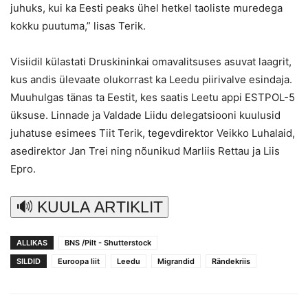
juhuks, kui ka Eesti peaks ühel hetkel taoliste muredega
kokku puutuma,” lisas Terik.
Visiidil külastati Druskininkai omavalitsuses asuvat laagrit,
kus andis ülevaate olukorrast ka Leedu piirivalve esindaja.
Muuhulgas tänas ta Eestit, kes saatis Leetu appi ESTPOL-5
üksuse. Linnade ja Valdade Liidu delegatsiooni kuulusid
juhatuse esimees Tiit Terik, tegevdirektor Veikko Luhalaid,
asedirektor Jan Trei ning nõunikud Marliis Rettau ja Liis
Epro.
🔊 KUULA ARTIKLIT
ALLIKAS
BNS /Pilt - Shutterstock
SILDID
Euroopa liit
Leedu
Migrandid
Rändekriis