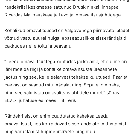
rändekriisi keskmesse sattunud Druskininkai linnapea
Ričardas Malinauskase ja Lazdijai omavalitsusjuhtidega.
Kohalikud omavalitsused on Valgevenega piirnevatel aladel
võtnud vastu suurel hulgal ebaseaduslikke sisserändajaid,
pakkudes neile toitu ja peavarju.
“Leedu omavalitsustega kohtudes jäi kõlama, et oluline on
läbi mõelda riigi ja kohalike omavalitsuste ülesannete
jaotus ning see, kelle eelarvest tehakse kulutused. Paarist
päevast on saanud mitu nädalat ning lõppu ei ole näha,
ning see valmistab omavalitsusjuhtidele muret,” sõnas
ELVL-i juhatuse esimees Tiit Terik.
Rändekriisist on enim puudutatud kaheksa Leedu
omavalitsust, kes korraldavad sisserändajate toitlustamist
ning varustamist hügieenitarvete ning muu