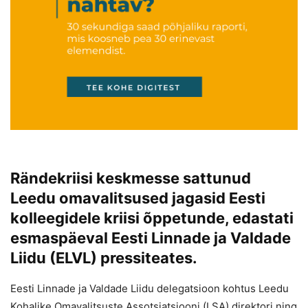
Rändekriisi keskmesse sattunud
Leedu omavalitsused jagasid Eesti
kolleegidele kriisi õppetunde, edastati
esmaspäeval Eesti Linnade ja Valdade
Liidu (ELVL) pressiteates.
Eesti Linnade ja Valdade Liidu delegatsioon kohtus Leedu
Kohalike Omavalitsuste Assotsiatsiooni (LSA) direktori ning