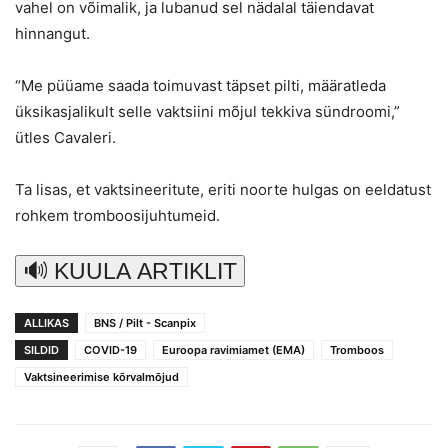
vahel on võimalik, ja lubanud sel nädalal täiendavat
hinnangut.
“Me püüame saada toimuvast täpset pilti, määratleda
üksikasjalikult selle vaktsiini mõjul tekkiva sündroomi,”
ütles Cavaleri.
Ta lisas, et vaktsineeritute, eriti noorte hulgas on eeldatust
rohkem tromboosijuhtumeid.
🔊 KUULA ARTIKLIT
ALLIKAS
BNS / Pilt - Scanpix
SILDID
COVID-19
Euroopa ravimiamet (EMA)
Tromboos
Vaktsineerimise kõrvalmõjud