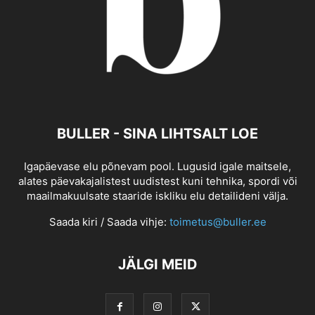
BULLER - SINA LIHTSALT LOE
Igapäevase elu põnevam pool. Lugusid igale maitsele,
alates päevakajalistest uudistest kuni tehnika, spordi või
maailmakuulsate staaride iskliku elu detailideni välja.
Saada kiri / Saada vihje:
toimetus@buller.ee
JÄLGI MEID