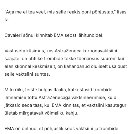
“Aga me ei tea veel, mis selle reaktsiooni põhjustab,” lisas
ta.
Cavaleri sõnul kinnitab EMA seost lähitundidel.
Vastuseta küsimus, kas AstraZeneca koroonavaktsiini
saajatel on ohtlike trombide tekke tõenäosus suurem kui
elanikkonnal keskmiselt, on kahandanud oluliselt usaldust
selle vaktsiini suhtes.
Mitu riiki, teiste hulgas Itaalia, katkestasid trombide
ilmnemise tõttu AstraZenecaga vaktsineerimise, kuid
jätkasid seda taas, kui EMA kinnitas, et vaktsiini kasutegur
ületab märgatavalt võimaliku kahju.
EMA on öelnud, et põhjuslik seos vaktsiini ja trombide