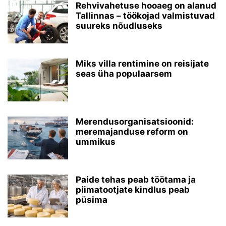
Rehvivahetuse hooaeg on alanud
Tallinnas – töökojad valmistuvad
suureks nõudluseks
Miks villa rentimine on reisijate
seas üha populaarsem
Merendusorganisatsioonid:
meremajanduse reform on
ummikus
Paide tehas peab töötama ja
piimatootjate kindlus peab
püsima