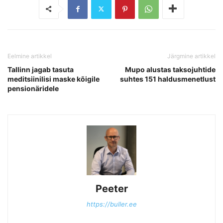
Eelmine artikkel
Järgmine artikkel
Tallinn jagab tasuta
Mupo alustas taksojuhtide
meditsiinilisi maske kõigile
suhtes 151 haldusmenetlust
pensionäridele
Peeter
https://buller.ee