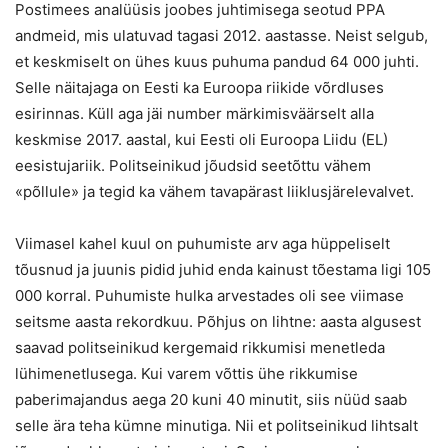
Postimees analüüsis joobes juhtimisega seotud PPA
andmeid, mis ulatuvad tagasi 2012. aastasse. Neist selgub,
et keskmiselt on ühes kuus puhuma pandud 64 000 juhti.
Selle näitajaga on Eesti ka Euroopa riikide võrdluses
esirinnas. Küll aga jäi number märkimisväärselt alla
keskmise 2017. aastal, kui Eesti oli Euroopa Liidu (EL)
eesistujariik. Politseinikud jõudsid seetõttu vähem
«põllule» ja tegid ka vähem tavapärast liiklusjärelevalvet.
Viimasel kahel kuul on puhumiste arv aga hüppeliselt
tõusnud ja juunis pidid juhid enda kainust tõestama ligi 105
000 korral. Puhumiste hulka arvestades oli see viimase
seitsme aasta rekordkuu. Põhjus on lihtne: aasta algusest
saavad politseinikud kergemaid rikkumisi menetleda
lühimenetlusega. Kui varem võttis ühe rikkumise
paberimajandus aega 20 kuni 40 minutit, siis nüüd saab
selle ära teha kümne minutiga. Nii et politseinikud lihtsalt