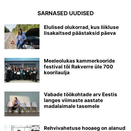
SARNASED UUDISED
Elulised olukorrad, kus liikluse
lisakaitsed päästaksid päeva
Meeleolukas kammerkooride
festival tõi Rakverre üle 700
koorilaulja
Vabade töökohtade arv Eestis
langes viimaste aastate
madalaimale tasemele
Rehvivahetuse hooaeg on alanud