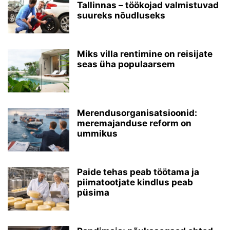
Tallinnas – töökojad valmistuvad
suureks nõudluseks
Miks villa rentimine on reisijate
seas üha populaarsem
Merendusorganisatsioonid:
meremajanduse reform on
ummikus
Paide tehas peab töötama ja
piimatootjate kindlus peab
püsima