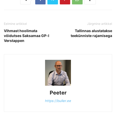
Eelmine artikkel
Järgmine artikkel
Vihmast hoolimata
Tallinnas alustatakse
võidutses Saksamaa GP-l
teekünniste rajamisega
Verstappen
Peeter
https://buller.ee