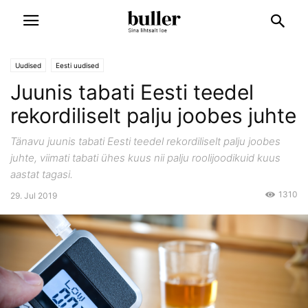
Uudised
Eesti uudised
Juunis tabati Eesti teedel
rekordiliselt palju joobes juhte
Tänavu juunis tabati Eesti teedel rekordiliselt palju joobes
juhte, viimati tabati ühes kuus nii palju roolijoodikuid kuus
aastat tagasi.
1310
29. Jul 2019