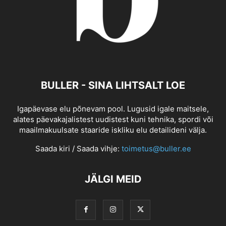
BULLER - SINA LIHTSALT LOE
Igapäevase elu põnevam pool. Lugusid igale maitsele,
alates päevakajalistest uudistest kuni tehnika, spordi või
maailmakuulsate staaride iskliku elu detailideni välja.
Saada kiri / Saada vihje:
toimetus@buller.ee
JÄLGI MEID