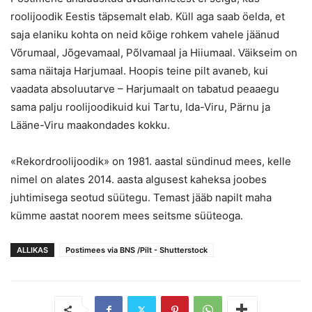
roolijoodik Eestis täpsemalt elab. Küll aga saab öelda, et
saja elaniku kohta on neid kõige rohkem vahele jäänud
Võrumaal, Jõgevamaal, Põlvamaal ja Hiiumaal. Väikseim on
sama näitaja Harjumaal. Hoopis teine pilt avaneb, kui
vaadata absoluutarve – Harjumaalt on tabatud peaaegu
sama palju roolijoodikuid kui Tartu, Ida-Viru, Pärnu ja
Lääne-Viru maakondades kokku.
«Rekordroolijoodik» on 1981. aastal sündinud mees, kelle
nimel on alates 2014. aasta algusest kaheksa joobes
juhtimisega seotud süütegu. Temast jääb napilt maha
kümme aastat noorem mees seitsme süüteoga.
ALLIKAS
Postimees via BNS /Pilt - Shutterstock