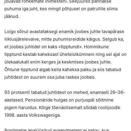
jõuavad rohkemate inimesteni. Seejuures pannakse
puhuma iga juht, kes mingil põhjusel on patrullile silma
jäänud.
Loigo sõnul avastataksegi enamik joobes juhte tavapärase
liiklusjärelevalve, mitte puhumisreidide käigus. Selgub ka,
et joobes juhtidel on kaks «tipptundi». Hommikune
tipptund kestab kaheksast üheteistkümneni ning sel ajal on
ülekaalukalt enim kerges ja keskmises joobes juhte.
Õhtune tipptund algab kella kaheksa paiku ja siis tabatud
juhtidest on suurem osa juba raskes joobes.
93 protsenti tabatud juhtidest on mehed, enamasti 26–36-
aastased. Pensionäride hulgas on purjuspäi sõitmine
pigem haruldus. Kõige tõenäolisemalt sõidab roolijoodik
1998. aasta Volkswageniga.
Postimehe analüüsitud avaandmetest ei selgu, kus