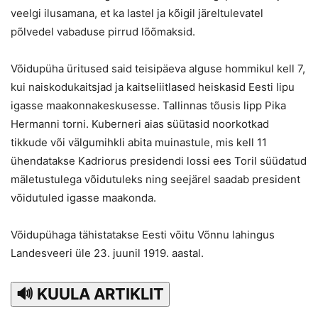
veelgi ilusamana, et ka lastel ja kõigil järeltulevatel
põlvedel vabaduse pirrud lõõmaksid.
Võidupüha üritused said teisipäeva alguse hommikul kell 7,
kui naiskodukaitsjad ja kaitseliitlased heiskasid Eesti lipu
igasse maakonnakeskusesse. Tallinnas tõusis lipp Pika
Hermanni torni. Kuberneri aias süütasid noorkotkad
tikkude või välgumihkli abita muinastule, mis kell 11
ühendatakse Kadriorus presidendi lossi ees Toril süüdatud
mäletustulega võidutuleks ning seejärel saadab president
võidutuled igasse maakonda.
Võidupühaga tähistatakse Eesti võitu Võnnu lahingus
Landesveeri üle 23. juunil 1919. aastal.
🔊 KUULA ARTIKLIT