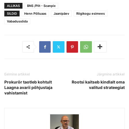
ALLIKAS
BNS /Pilt - Scanpix
SILDID
Henn Põlluaas
Jaanipäev
Riigikogu esimees
Vabadussõda
Eelmine artikkel
Järgmine artikkel
Prokurör taotleb kohtult
Rootsi kaitseb kindlalt oma
Laagna avarii põhjustaja
valitud strateegiat
vahistamist