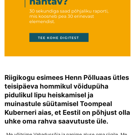
Riigikogu esimees Henn Põlluaas ütles
teisipäeva hommikul võidupüha
pidulikul lipu heiskamisel ja
muinastule süütamisel Toompeal
Kuberneri aias, et Eestil on põhjust olla
uhke oma rahva saavutuste üle.
„Me võitsime Vabadussõja ja panime aluse oma riigile. Me