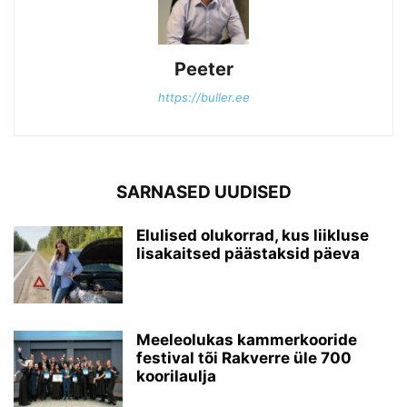
Peeter
https://buller.ee
SARNASED UUDISED
Elulised olukorrad, kus liikluse
lisakaitsed päästaksid päeva
Meeleolukas kammerkooride
festival tõi Rakverre üle 700
koorilaulja