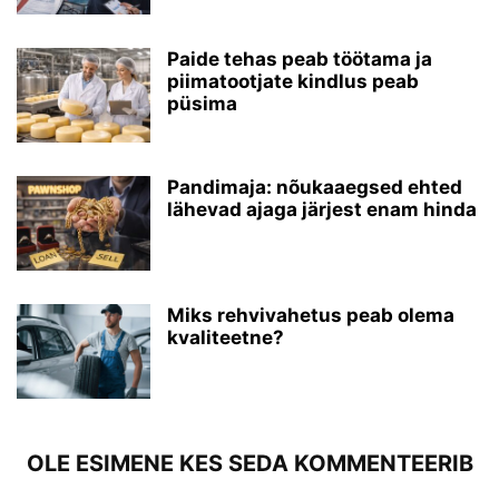
Paide tehas peab töötama ja
piimatootjate kindlus peab
püsima
Pandimaja: nõukaaegsed ehted
lähevad ajaga järjest enam hinda
Miks rehvivahetus peab olema
kvaliteetne?
OLE ESIMENE KES SEDA KOMMENTEERIB