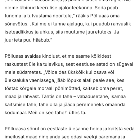
oleme läbinud keerulise ajalooteekonna. Seda peab
tundma ja tutvustama noortele,“ rääkis Põlluaas oma
sõnavõtus. „Kui me ei tunne ajalugu, kui puudub rahvuslik
iseteadlikkus ja uhkus, siis muutume juuretuteks. Ja
juurteta puu hääbub.“
Põlluaas avaldas kindlust, et me saame kõikidest
raskustest üle ka tulevikus, sest eestluse aated on sügaval
meie südametes. „Võideldes ükskõik kui osava või
ülekaaluka vaenlasega, jääb lõpuks alati peale see, kes
tõstab kõrgele moraali põhimõtted, kaitseb oma peret,
maad ja rahvast. Tähtis on tahe – vabadusetahe, isamaa
kaitsmise tahe, tahe olla ja jääda peremeheks omaenda
kodumaal. Meil on see tahe!“ ütles ta.
Põlluaasa sõnul on eestlaste ülesanne hoida ja kaitsta seda
imeilusat maad ning anda see edasi veelgi paremana ja