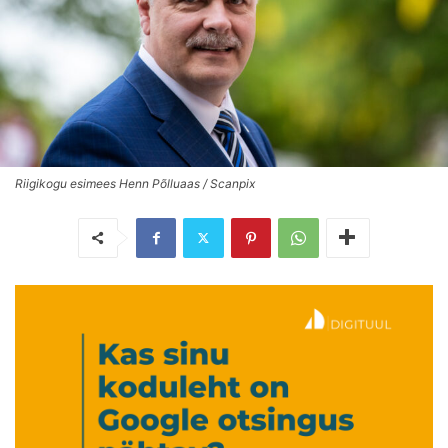
Riigikogu esimees Henn Põlluaas / Scanpix