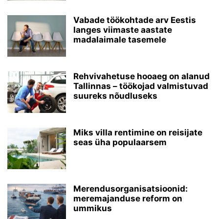
Vabade töökohtade arv Eestis
langes viimaste aastate
madalaimale tasemele
Rehvivahetuse hooaeg on alanud
Tallinnas – töökojad valmistuvad
suureks nõudluseks
Miks villa rentimine on reisijate
seas üha populaarsem
Merendusorganisatsioonid:
meremajanduse reform on
ummikus