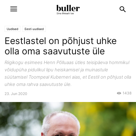
Uudised
Eesti uudised
Eestlastel on põhjust uhke
olla oma saavutuste üle
Riigikogu esimees Henn Põlluaas ütles teisipäeva hommikul
võidupüha pidulikul lipu heiskamisel ja muinastule
süütamisel Toompeal Kuberneri aias, et Eestil on põhjust olla
uhke oma rahva saavutuste üle.
1438
23. Jun 2020