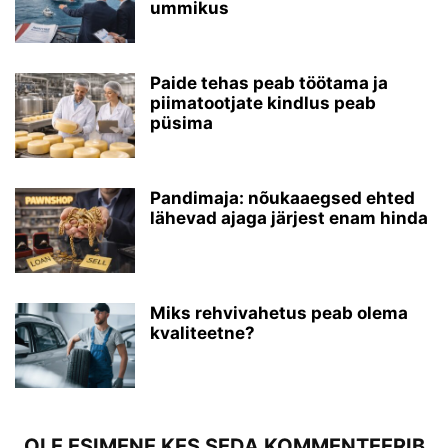
ummikus
Paide tehas peab töötama ja
piimatootjate kindlus peab
püsima
Pandimaja: nõukaaegsed ehted
lähevad ajaga järjest enam hinda
Miks rehvivahetus peab olema
kvaliteetne?
OLE ESIMENE KES SEDA KOMMENTEERIB