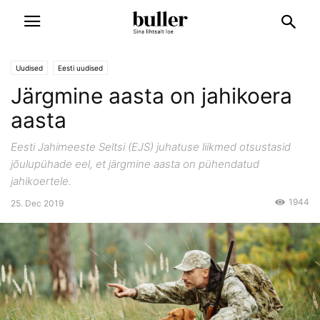
Uudised
Eesti uudised
Järgmine aasta on jahikoera
aasta
Eesti Jahimeeste Seltsi (EJS) juhatuse liikmed otsustasid
jõulupühade eel, et järgmine aasta on pühendatud
jahikoertele.
1944
25. Dec 2019