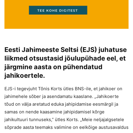
Eesti Jahimeeste Seltsi (EJS) juhatuse
liikmed otsustasid jõulupühade eel, et
järgmine aasta on pühendatud
jahikoertele.
EJS-i tegevjuht Tõnis Korts ütles BNS-ile, et jahikoer on
jahimehele sõber ja asendamatu kaaslane. „Jahikoerte
tõud on välja aretatud eduka jahipidamise eesmärgil ja
samas on nende kaasamine jahipidamisel kõrge
jahikultuuri tunnuseks,” ütles Korts. „Meie neljajalgsetele
sõprade aasta teemaks valimine on eelkõige austusavaldus