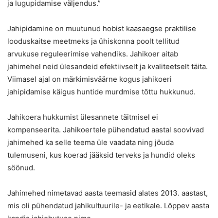
ja lugupidamise väljendus.”
Jahipidamine on muutunud hobist kaasaegse praktilise
looduskaitse meetmeks ja ühiskonna poolt tellitud
arvukuse reguleerimise vahendiks. Jahikoer aitab
jahimehel neid ülesandeid efektiivselt ja kvaliteetselt täita.
Viimasel ajal on märkimisväärne kogus jahikoeri
jahipidamise käigus huntide murdmise tõttu hukkunud.
Jahikoera hukkumist ülesannete täitmisel ei
kompenseerita. Jahikoertele pühendatud aastal soovivad
jahimehed ka selle teema üle vaadata ning jõuda
tulemuseni, kus koerad jääksid terveks ja hundid oleks
söönud.
Jahimehed nimetavad aasta teemasid alates 2013. aastast,
mis oli pühendatud jahikultuurile- ja eetikale. Lõppev aasta