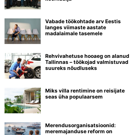
Vabade töökohtade arv Eestis
langes viimaste aastate
madalaimale tasemele
Rehvivahetuse hooaeg on alanud
Tallinnas – töökojad valmistuvad
suureks nõudluseks
Miks villa rentimine on reisijate
seas üha populaarsem
Merendusorganisatsioonid:
meremajanduse reform on