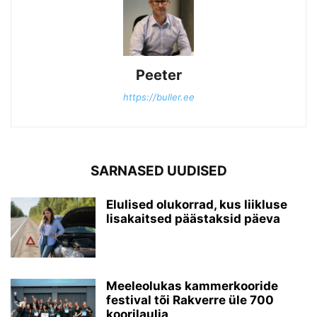
Peeter
https://buller.ee
SARNASED UUDISED
Elulised olukorrad, kus liikluse
lisakaitsed päästaksid päeva
Meeleolukas kammerkooride
festival tõi Rakverre üle 700
koorilaulja