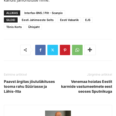
kandis jahiohutuse nime.
ALLIKAS
Interfax-BNS / Pilt - Scanpix
SILDID
Eesti Jahimeeste Selts
Eesti Vabariik
EJS
Tõnis Korts
Ühisjaht
Eelmine artikkel
Järgmine artikkel
Paavst ärgitas jõululäkituses
Venemaa hoiatas Eestit
tooma rahu Süüriasse ja
karmide vastumeetmete eest
Lähis-Itta
seoses Sputnikuga