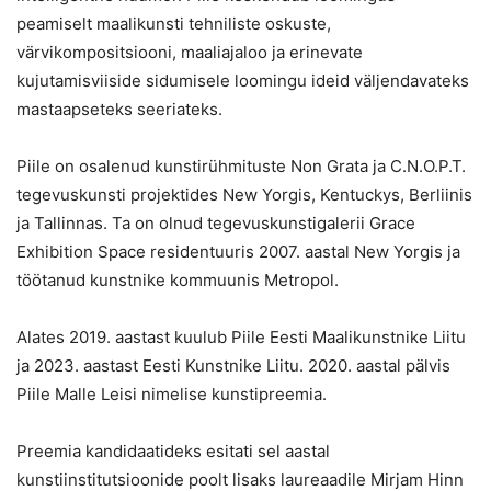
peamiselt maalikunsti tehniliste oskuste,
värvikompositsiooni, maaliajaloo ja erinevate
kujutamisviiside sidumisele loomingu ideid väljendavateks
mastaapseteks seeriateks.
Piile on osalenud kunstirühmituste Non Grata ja C.N.O.P.T.
tegevuskunsti projektides New Yorgis, Kentuckys, Berliinis
ja Tallinnas. Ta on olnud tegevuskunstigalerii Grace
Exhibition Space residentuuris 2007. aastal New Yorgis ja
töötanud kunstnike kommuunis Metropol.
Alates 2019. aastast kuulub Piile Eesti Maalikunstnike Liitu
ja 2023. aastast Eesti Kunstnike Liitu. 2020. aastal pälvis
Piile Malle Leisi nimelise kunstipreemia.
Preemia kandidaatideks esitati sel aastal
kunstiinstitutsioonide poolt lisaks laureaadile Mirjam Hinn