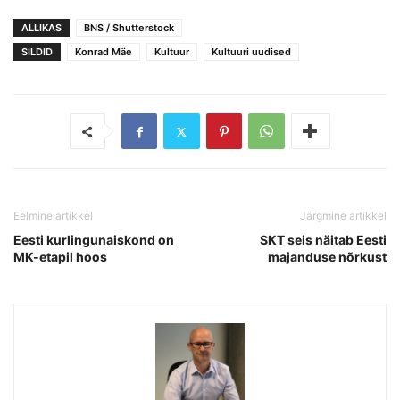
ALLIKAS
BNS / Shutterstock
SILDID
Konrad Mäe
Kultuur
Kultuuri uudised
Eelmine artikkel
Järgmine artikkel
Eesti kurlingunaiskond on
SKT seis näitab Eesti
MK-etapil hoos
majanduse nõrkust