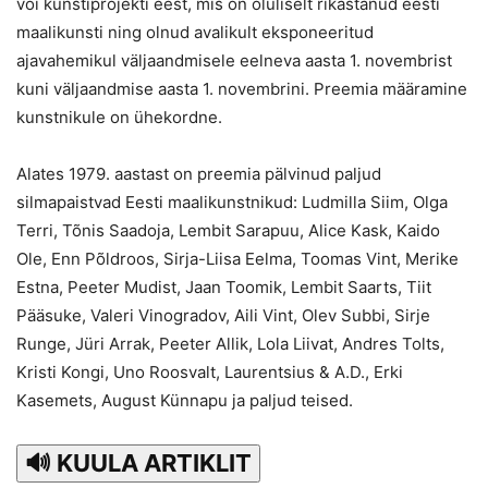
või kunstiprojekti eest, mis on oluliselt rikastanud eesti
maalikunsti ning olnud avalikult eksponeeritud
ajavahemikul väljaandmisele eelneva aasta 1. novembrist
kuni väljaandmise aasta 1. novembrini. Preemia määramine
kunstnikule on ühekordne.
Alates 1979. aastast on preemia pälvinud paljud
silmapaistvad Eesti maalikunstnikud: Ludmilla Siim, Olga
Terri, Tõnis Saadoja, Lembit Sarapuu, Alice Kask, Kaido
Ole, Enn Põldroos, Sirja-Liisa Eelma, Toomas Vint, Merike
Estna, Peeter Mudist, Jaan Toomik, Lembit Saarts, Tiit
Pääsuke, Valeri Vinogradov, Aili Vint, Olev Subbi, Sirje
Runge, Jüri Arrak, Peeter Allik, Lola Liivat, Andres Tolts,
Kristi Kongi, Uno Roosvalt, Laurentsius & A.D., Erki
Kasemets, August Künnapu ja paljud teised.
🔊 KUULA ARTIKLIT