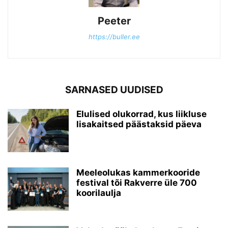
Peeter
https://buller.ee
SARNASED UUDISED
Elulised olukorrad, kus liikluse
lisakaitsed päästaksid päeva
Meeleolukas kammerkooride
festival tõi Rakverre üle 700
koorilaulja