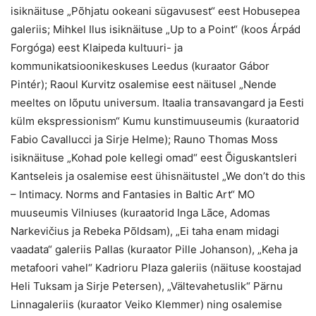
isiknäituse „Põhjatu ookeani sügavusest“ eest Hobusepea
galeriis; Mihkel Ilus isiknäituse „Up to a Point“ (koos Árpád
Forgóga) eest Klaipeda kultuuri- ja
kommunikatsioonikeskuses Leedus (kuraator Gábor
Pintér); Raoul Kurvitz osalemise eest näitusel „Nende
meeltes on lõputu universum. Itaalia transavangard ja Eesti
külm ekspressionism“ Kumu kunstimuuseumis (kuraatorid
Fabio Cavallucci ja Sirje Helme); Rauno Thomas Moss
isiknäituse „Kohad pole kellegi omad“ eest Õiguskantsleri
Kantseleis ja osalemise eest ühisnäitustel „We don’t do this
– Intimacy. Norms and Fantasies in Baltic Art“ MO
muuseumis Vilniuses (kuraatorid Inga Lāce, Adomas
Narkevičius ja Rebeka Põldsam), „Ei taha enam midagi
vaadata“ galeriis Pallas (kuraator Pille Johanson), „Keha ja
metafoori vahel“ Kadrioru Plaza galeriis (näituse koostajad
Heli Tuksam ja Sirje Petersen), „Vältevahetuslik“ Pärnu
Linnagaleriis (kuraator Veiko Klemmer) ning osalemise