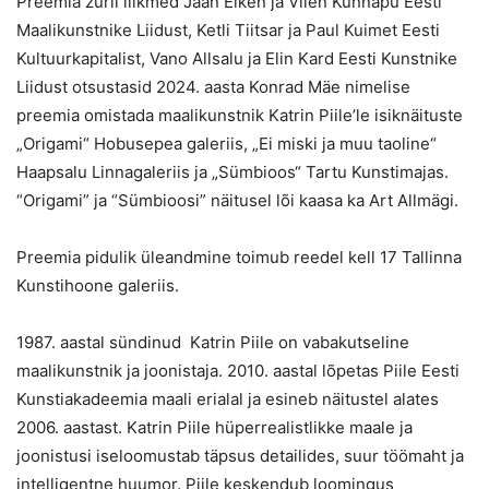
Preemia žürii liikmed Jaan Elken ja Vilen Künnapu Eesti
Maalikunstnike Liidust, Ketli Tiitsar ja Paul Kuimet Eesti
Kultuurkapitalist, Vano Allsalu ja Elin Kard Eesti Kunstnike
Liidust otsustasid 2024. aasta Konrad Mäe nimelise
preemia omistada maalikunstnik Katrin Piile’le isiknäituste
„Origami“ Hobusepea galeriis, „Ei miski ja muu taoline“
Haapsalu Linnagaleriis ja „Sümbioos“ Tartu Kunstimajas.
“Origami” ja “Sümbioosi” näitusel lõi kaasa ka Art Allmägi.
Preemia pidulik üleandmine toimub reedel kell 17 Tallinna
Kunstihoone galeriis.
1987. aastal sündinud Katrin Piile on vabakutseline
maalikunstnik ja joonistaja. 2010. aastal lõpetas Piile Eesti
Kunstiakadeemia maali erialal ja esineb näitustel alates
2006. aastast. Katrin Piile hüperrealistlikke maale ja
joonistusi iseloomustab täpsus detailides, suur töömaht ja
intelligentne huumor. Piile keskendub loomingus