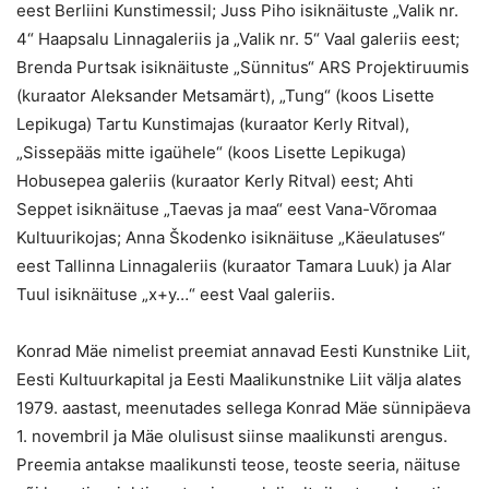
eest Berliini Kunstimessil; Juss Piho isiknäituste „Valik nr.
4“ Haapsalu Linnagaleriis ja „Valik nr. 5“ Vaal galeriis eest;
Brenda Purtsak isiknäituste „Sünnitus“ ARS Projektiruumis
(kuraator Aleksander Metsamärt), „Tung“ (koos Lisette
Lepikuga) Tartu Kunstimajas (kuraator Kerly Ritval),
„Sissepääs mitte igaühele“ (koos Lisette Lepikuga)
Hobusepea galeriis (kuraator Kerly Ritval) eest; Ahti
Seppet isiknäituse „Taevas ja maa“ eest Vana-Võromaa
Kultuurikojas; Anna Škodenko isiknäituse „Käeulatuses“
eest Tallinna Linnagaleriis (kuraator Tamara Luuk) ja Alar
Tuul isiknäituse „x+y…“ eest Vaal galeriis.
Konrad Mäe nimelist preemiat annavad Eesti Kunstnike Liit,
Eesti Kultuurkapital ja Eesti Maalikunstnike Liit välja alates
1979. aastast, meenutades sellega Konrad Mäe sünnipäeva
1. novembril ja Mäe olulisust siinse maalikunsti arengus.
Preemia antakse maalikunsti teose, teoste seeria, näituse