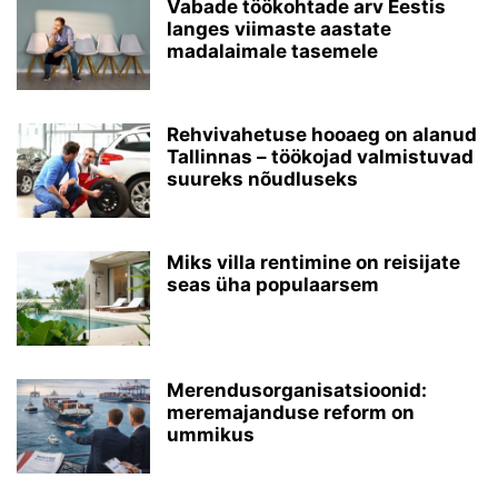
Vabade töökohtade arv Eestis
langes viimaste aastate
madalaimale tasemele
Rehvivahetuse hooaeg on alanud
Tallinnas – töökojad valmistuvad
suureks nõudluseks
Miks villa rentimine on reisijate
seas üha populaarsem
Merendusorganisatsioonid:
meremajanduse reform on
ummikus