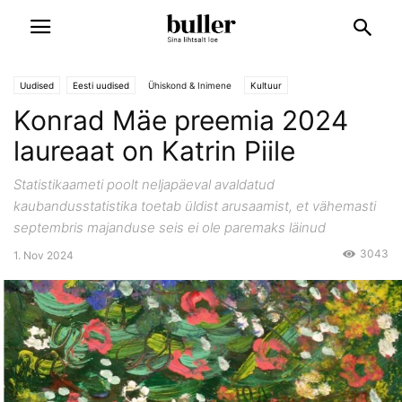
Uudised
Eesti uudised
Ühiskond & Inimene
Kultuur
Konrad Mäe preemia 2024
laureaat on Katrin Piile
Statistikaameti poolt neljapäeval avaldatud
kaubandusstatistika toetab üldist arusaamist, et vähemasti
septembris majanduse seis ei ole paremaks läinud
3043
1. Nov 2024