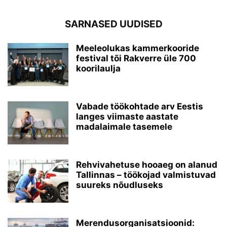
SARNASED UUDISED
Meeleolukas kammerkooride
festival tõi Rakverre üle 700
koorilaulja
Vabade töökohtade arv Eestis
langes viimaste aastate
madalaimale tasemele
Rehvivahetuse hooaeg on alanud
Tallinnas – töökojad valmistuvad
suureks nõudluseks
Merendusorganisatsioonid: