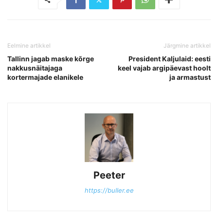
Eelmine artikkel
Järgmine artikkel
Tallinn jagab maske kõrge
President Kaljulaid: eesti
nakkusnäitajaga
keel vajab argipäevast hoolt
kortermajade elanikele
ja armastust
Peeter
https://buller.ee