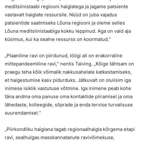
meditsiinistaabi regiooni haiglatega ja jagame patsiente
vastavalt haiglate ressursile. Nüüd on juba vajadus
patsientide saatmiseks Lõuna regiooni ja oleme selles
Lõuna meditsiinistaabiga kokku leppinud. Aga on vaid aja
küsimus, kui ka sealne ressurss on koormatud.“
„Plaaniline ravi on piirdunud, löögi all on erakorraline
mittepandeemiline ravi,“ nentis Talving. „Kõige tähtsam on
praegu teha kõik võimalik nakkusahelate katkestamiseks,
et haigestumise kasv pidurduks. Jätkuvalt on olulisim iga
inimese isiklik vastutuse võtmine. Iga inimene peab kohe
täna andma oma panuse oma kontaktide piiramisel ja oma
lähedaste, kolleegide, sõprade ja enda tervise turvalisuse
suurendamisel.“
„Piirkondliku haiglana tagab regionaalhaigla kõrgema etapi
ravi, sealhulgas masskannatanute ravivõimekuse,