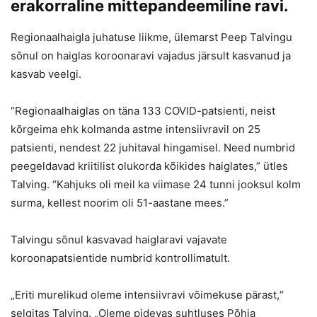
erakorraline mittepandeemiline ravi.
Regionaalhaigla juhatuse liikme, ülemarst Peep Talvingu
sõnul on haiglas koroonaravi vajadus järsult kasvanud ja
kasvab veelgi.
“Regionaalhaiglas on täna 133 COVID-patsienti, neist
kõrgeima ehk kolmanda astme intensiivravil on 25
patsienti, nendest 22 juhitaval hingamisel. Need numbrid
peegeldavad kriitilist olukorda kõikides haiglates,” ütles
Talving. “Kahjuks oli meil ka viimase 24 tunni jooksul kolm
surma, kellest noorim oli 51-aastane mees.”
Talvingu sõnul kasvavad haiglaravi vajavate
koroonapatsientide numbrid kontrollimatult.
„Eriti murelikud oleme intensiivravi võimekuse pärast,“
selgitas Talving. „Oleme pidevas suhtluses Põhja