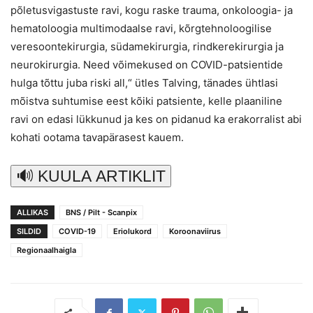
põletusvigastuste ravi, kogu raske trauma, onkoloogia- ja
hematoloogia multimodaalse ravi, kõrgtehnoloogilise
veresoontekirurgia, südamekirurgia, rindkerekirurgia ja
neurokirurgia. Need võimekused on COVID-patsientide
hulga tõttu juba riski all,“ ütles Talving, tänades ühtlasi
mõistva suhtumise eest kõiki patsiente, kelle plaaniline
ravi on edasi lükkunud ja kes on pidanud ka erakorralist abi
kohati ootama tavapärasest kauem.
🔊 KUULA ARTIKLIT
ALLIKAS
BNS / Pilt - Scanpix
SILDID
COVID-19
Eriolukord
Koroonaviirus
Regionaalhaigla