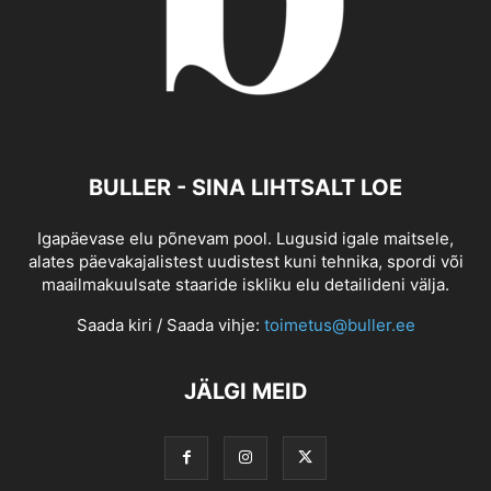
BULLER - SINA LIHTSALT LOE
Igapäevase elu põnevam pool. Lugusid igale maitsele,
alates päevakajalistest uudistest kuni tehnika, spordi või
maailmakuulsate staaride iskliku elu detailideni välja.
Saada kiri / Saada vihje:
toimetus@buller.ee
JÄLGI MEID