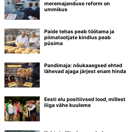
meremajanduse reform on
ummikus
Paide tehas peab töötama ja
piimatootjate kindlus peab
püsima
Pandimaja: nõukaaegsed ehted
lähevad ajaga järjest enam hinda
Eesti elu positiivsed lood, millest
liiga vähe kuuleme