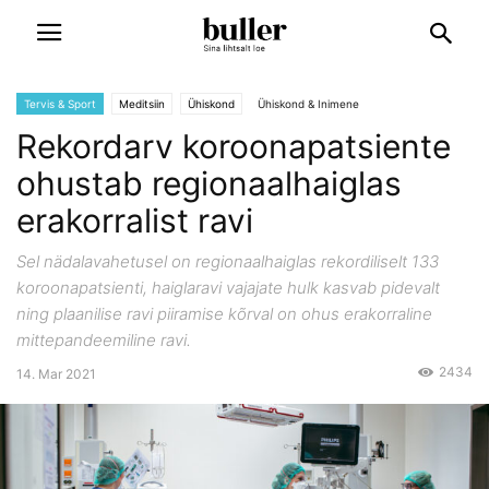
Tervis & Sport
Meditsiin
Ühiskond
Ühiskond & Inimene
Rekordarv koroonapatsiente
ohustab regionaalhaiglas
erakorralist ravi
Sel nädalavahetusel on regionaalhaiglas rekordiliselt 133
koroonapatsienti, haiglaravi vajajate hulk kasvab pidevalt
ning plaanilise ravi piiramise kõrval on ohus erakorraline
mittepandeemiline ravi.
2434
14. Mar 2021