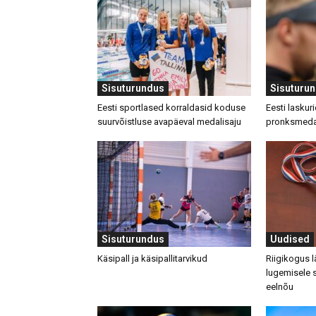
Sisuturundus
Sisuturu
Eesti sportlased korraldasid koduse
Eesti laskuri
suurvõistluse avapäeval medalisaju
pronksmeda
Sisuturundus
Uudised
Käsipall ja käsipallitarvikud
Riigikogus 
lugemisele
eelnõu