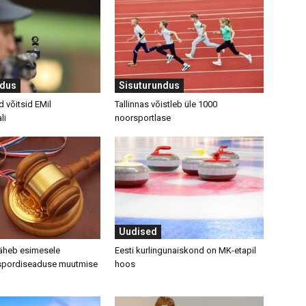
ndus
Sisuturundus
d võitsid EMil
Tallinnas võistleb üle 1000
li
noorsportlase
Uudised
läheb esimesele
Eesti kurlingunaiskond on MK-etapil
 spordiseaduse muutmise
hoos