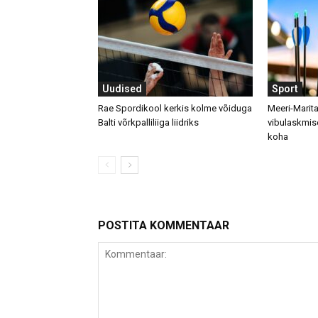
Uudised
Sport
Rae Spordikool kerkis kolme võiduga
Meeri-Marit
Balti võrkpalliliiga liidriks
vibulaskmise
koha
POSTITA KOMMENTAAR