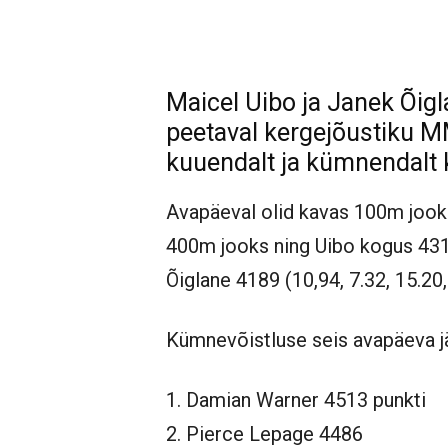
Jaga
Maicel Uibo ja Janek Õig
peetaval kergejõustiku MM
kuuendalt ja kümnendalt 
Avapäeval olid kavas 100m jooks
400m jooks ning Uibo kogus 4317 
Õiglane 4189 (10,94, 7.32, 15.20,
Kümnevõistluse seis avapäeva jä
1. Damian Warner 4513 punkti
2. Pierce Lepage 4486