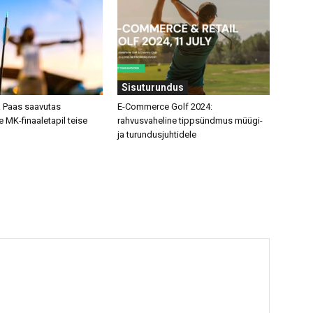
Sisuturundus
a Paas saavutas
E-Commerce Golf 2024:
 MK-finaaletapil teise
rahvusvaheline tippsündmus müügi-
ja turundusjuhtidele