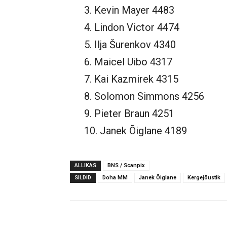
3. Kevin Mayer 4483
4. Lindon Victor 4474
5. Ilja Šurenkov 4340
6. Maicel Uibo 4317
7. Kai Kazmirek 4315
8. Solomon Simmons 4256
9. Pieter Braun 4251
10. Janek Õiglane 4189
ALLIKAS
BNS / Scanpix
SILDID
Doha MM
Janek Õiglane
Kergejõustik
Jaga