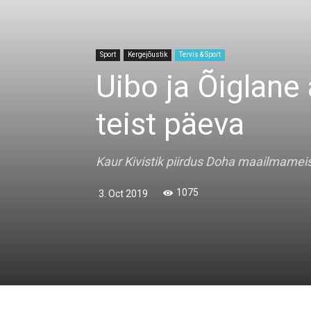
Sport
Kergejõustik
Tervis & Sport
Uibo ja Õiglane
teist päeva
Kaur Kivistik piirdus Doha maailmameis
1075
3. Oct 2019