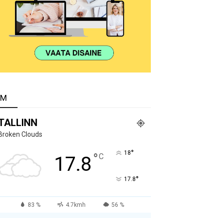
LM
TALLINN
Broken Clouds
°
18
°
C
17.8
°
17.8
83 %
4.7kmh
56 %