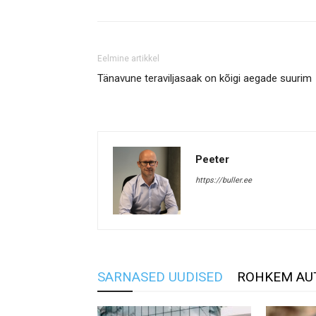
Eelmine artikkel
Tänavune teraviljasaak on kõigi aegade suurim
Peeter
https://buller.ee
SARNASED UUDISED
ROHKEM AU