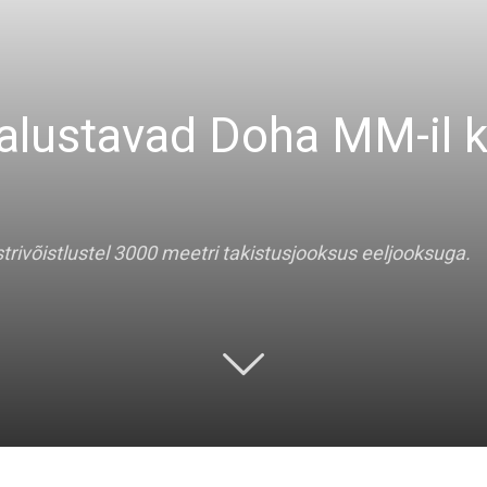
 alustavad Doha MM-il 
trivõistlustel 3000 meetri takistusjooksus eeljooksuga.