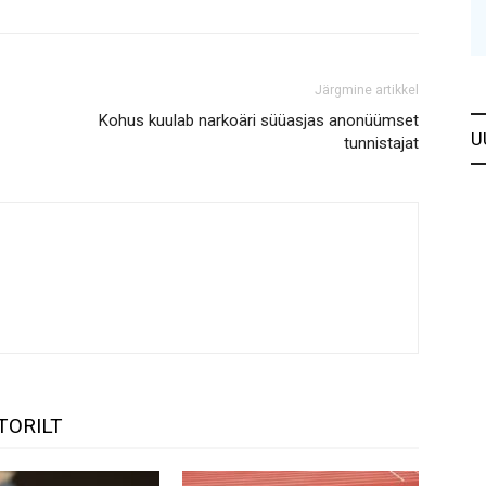
Järgmine artikkel
Kohus kuulab narkoäri süüasjas anonüümset
U
tunnistajat
TORILT