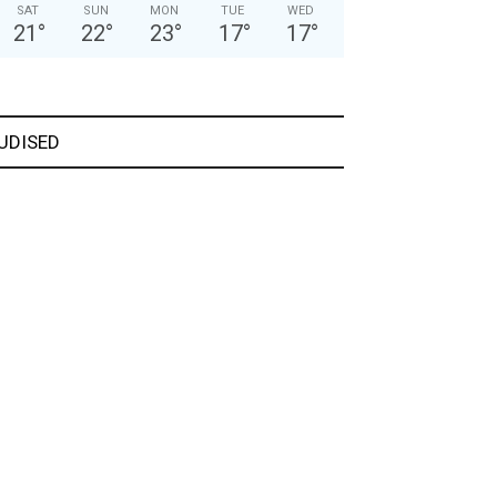
SAT
SUN
MON
TUE
WED
21
°
22
°
23
°
17
°
17
°
UDISED