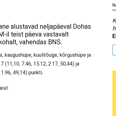
N
K
lane alustavad neljapäeval Dohas
h
-il teist päeva vastavalt
E
kohalt, vahendas BNS.
, kaugushüpe, kuulitõuge, kõrgushüpe ja
(11,10, 7.46, 15.12, 2.17, 50,44) ja
 1.96, 49,14) punkti.
rel: