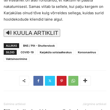
terviseamet on alati rõhutanud, et vaktsiin ei päästa
nakatumisest. Samas viitab ta sellele, kui palju kergem on
Karjakülas olnud tõve kulg võrreldes sellega, kuidas surid
hooldekodude kliendid laine algul.
🔊 KUULA ARTIKLIT
ALLIKAS
BNS / Pilt - Shutterstock
SILDID
COVID-19
Karjaküla sotsiaalkeskus
Koroonaviirus
Vaktsineerimine
Eelmine artikkel
Järgmine artikkel