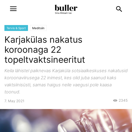
Tervis & Sport
Meditsiin
Karjakülas nakatus
koroonaga 22
topeltvaktsineeritut
Keila lähistel paiknevas Karjaküla sotsiaalkeskuses nakatusid
koroonaviirusega 22 inimest, kes olid juba saanud kaks
vaktsiinisüsti, samas haigus neile vaegusi pole kaasa
toonud.
2345
7. May 2021