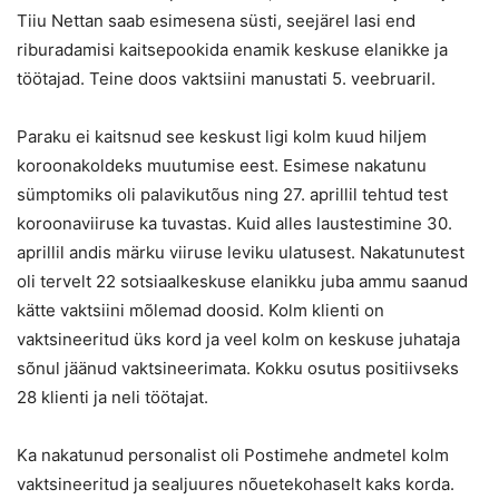
Tiiu Nettan saab esimesena süsti, seejärel lasi end
riburadamisi kaitsepookida enamik keskuse elanikke ja
töötajad. Teine doos vaktsiini manustati 5. veebruaril.
Paraku ei kaitsnud see keskust ligi kolm kuud hiljem
koroonakoldeks muutumise eest. Esimese nakatunu
sümptomiks oli palavikutõus ning 27. aprillil tehtud test
koroonaviiruse ka tuvastas. Kuid alles laustestimine 30.
aprillil andis märku viiruse leviku ulatusest. Nakatunutest
oli tervelt 22 sotsiaalkeskuse elanikku juba ammu saanud
kätte vaktsiini mõlemad doosid. Kolm klienti on
vaktsineeritud üks kord ja veel kolm on keskuse juhataja
sõnul jäänud vaktsineerimata. Kokku osutus positiivseks
28 klienti ja neli töötajat.
Ka nakatunud personalist oli Postimehe andmetel kolm
vaktsineeritud ja sealjuures nõuetekohaselt kaks korda.