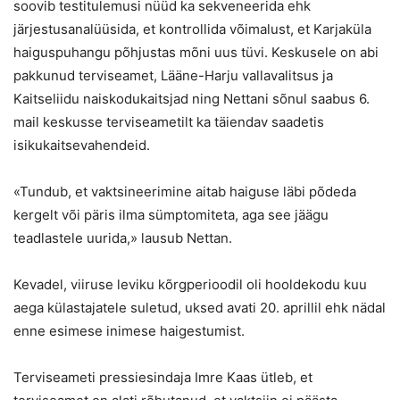
soovib testitulemusi nüüd ka sekveneerida ehk
järjestusanalüüsida, et kontrollida võimalust, et Karjaküla
haiguspuhangu põhjustas mõni uus tüvi. Keskusele on abi
pakkunud terviseamet, Lääne-Harju vallavalitsus ja
Kaitseliidu naiskodukaitsjad ning Nettani sõnul saabus 6.
mail keskusse terviseametilt ka täiendav saadetis
isikukaitsevahendeid.
«Tundub, et vaktsineerimine aitab haiguse läbi põdeda
kergelt või päris ilma sümptomiteta, aga see jäägu
teadlastele uurida,» lausub Nettan.
Kevadel, viiruse leviku kõrgperioodil oli hooldekodu kuu
aega külastajatele suletud, uksed avati 20. aprillil ehk nädal
enne esimese inimese haigestumist.
Terviseameti pressiesindaja Imre Kaas ütleb, et