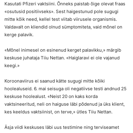
Kasutati Pfizeri vaktsiini. Õnneks paistab õige olevat fraas
«osutusid positiivseks». Sest haigestunud pole sugugi
mitte kõik need, kellel test viitab viirusele organismis.
Valdavalt on kliendid olnud sümptomiteta, vaid mõnel on
kerge palavik.
«Mõnel inimesel on esinenud kerget palavikku,» märgib
keskuse juhataja Tiiu Nettan. «Haiglaravi ei ole vajanud
keegi.»
Koroonaviirus ei saanud kätte sugugi mitte kõiki
hoolealuseid. 6. mai seisuga oli negatiivse testi andnud 25
keskuse hoolealust. «Neist 20 on kaks korda
vaktsineeritud, neli on haiguse läbi põdenud ja üks klient,
kes keeldus vaktsiinist, on terve,» ütles Tiiu Nettan.
Äsja viidi keskuses läbi uus testimine ning terviseamet