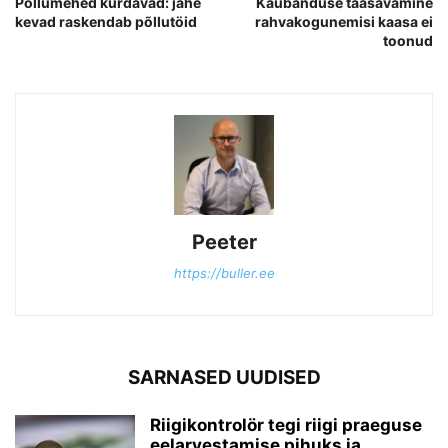
Põllumehed kurdavad: jahe
Kaubanduse taasavamine
kevad raskendab põllutöid
rahvakogunemisi kaasa ei
toonud
Peeter
https://buller.ee
SARNASED UUDISED
Riigikontrolör tegi riigi praeguse
eelarvestamise pihuks ja