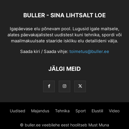
BULLER - SINA LIHTSALT LOE
Igapäevase elu põnevam pool. Lugusid igale maitsele,
alates päevakajalistest uudistest kuni tehnika, spordi või
maailmakuulsate staaride iskliku elu detailideni välja.
Saada kiri / Saada vihje:
toimetus@buller.ee
JÄLGI MEID
Uudised
Majandus
Tehnika
Sport
Elustiil
Video
© buller.ee veebilehe eest hoolitseb Must Muna