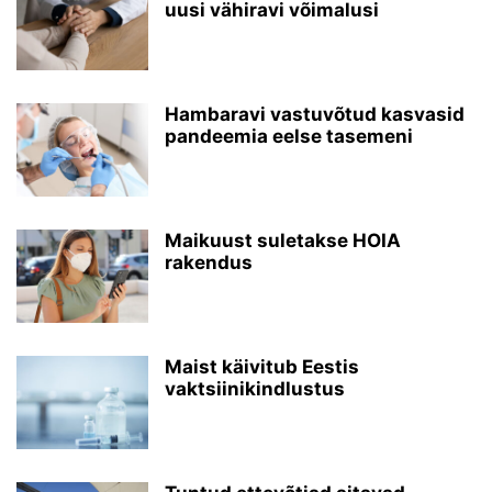
uusi vähiravi võimalusi
Hambaravi vastuvõtud kasvasid
pandeemia eelse tasemeni
Maikuust suletakse HOIA
rakendus
Maist käivitub Eestis
vaktsiinikindlustus