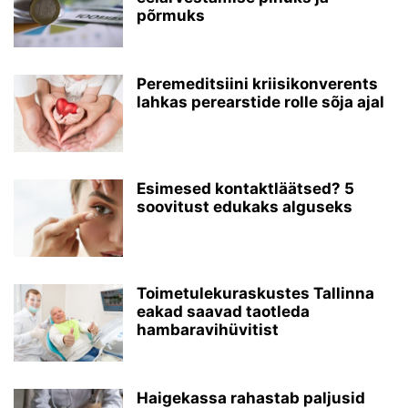
põrmuks
Peremeditsiini kriisikonverents
lahkas perearstide rolle sõja ajal
Esimesed kontaktläätsed? 5
soovitust edukaks alguseks
Toimetulekuraskustes Tallinna
eakad saavad taotleda
hambaravihüvitist
Haigekassa rahastab paljusid