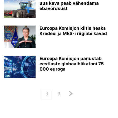
uus kava peab vähendama
ebavõrdsust
Euroopa Komisjon kiitis heaks
Kredexi ja MES-i riigiabi kavad
Euroopa Komisjon panustab
eestlaste globaalhäkatoni 75
000 euroga
1
2