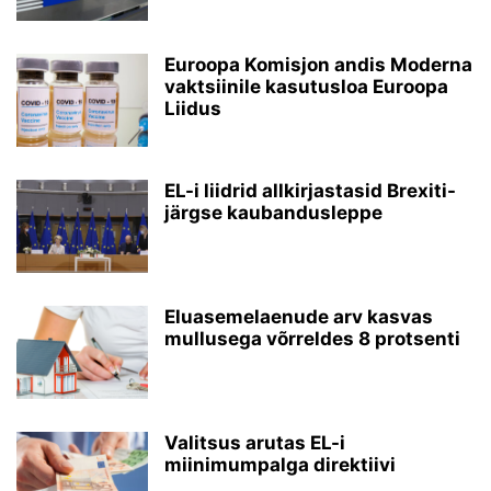
Euroopa Komisjon andis Moderna
vaktsiinile kasutusloa Euroopa
Liidus
EL-i liidrid allkirjastasid Brexiti-
järgse kaubandusleppe
Eluasemelaenude arv kasvas
mullusega võrreldes 8 protsenti
Valitsus arutas EL-i
miinimumpalga direktiivi