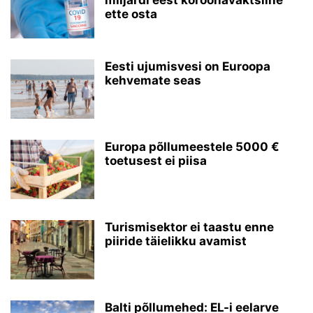
miljardi eest koroonavaktsiine
ette osta
Eesti ujumisvesi on Euroopa
kehvemate seas
Europa põllumeestele 5000 €
toetusest ei piisa
Turismisektor ei taastu enne
piiride täielikku avamist
Balti põllumehed: EL-i eelarve