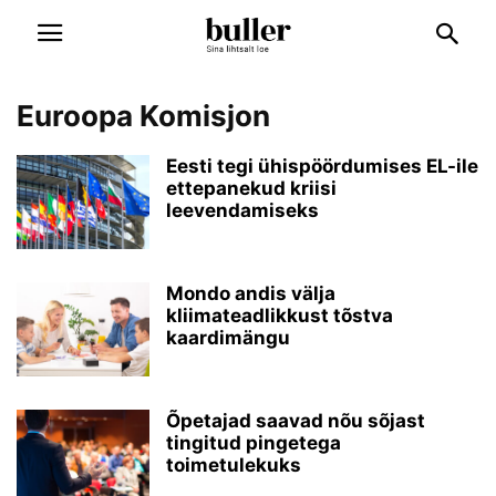
Euroopa Komisjon
Eesti tegi ühispöördumises EL-ile
ettepanekud kriisi
leevendamiseks
Mondo andis välja
kliimateadlikkust tõstva
kaardimängu
Õpetajad saavad nõu sõjast
tingitud pingetega
toimetulekuks