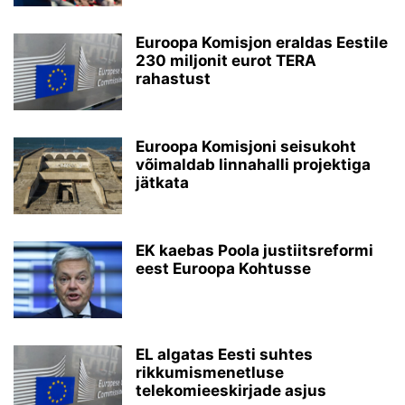
Euroopa Komisjon eraldas Eestile
230 miljonit eurot TERA
rahastust
Euroopa Komisjoni seisukoht
võimaldab linnahalli projektiga
jätkata
EK kaebas Poola justiitsreformi
eest Euroopa Kohtusse
EL algatas Eesti suhtes
rikkumismenetluse
telekomieeskirjade asjus