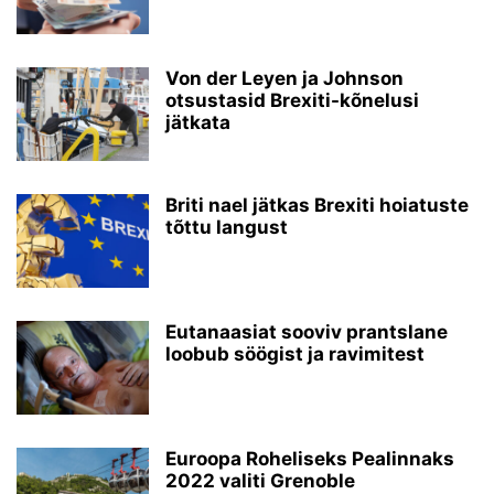
Von der Leyen ja Johnson
otsustasid Brexiti-kõnelusi
jätkata
Briti nael jätkas Brexiti hoiatuste
tõttu langust
Eutanaasiat sooviv prantslane
loobub söögist ja ravimitest
Euroopa Roheliseks Pealinnaks
2022 valiti Grenoble