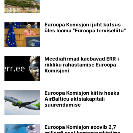
Euroopa Komisjoni juht kutsus
üles looma “Euroopa terviseliitu”
Meediafirmad kaebavad ERR-i
riikliku rahastamise Euroopa
Komisjoni
Euroopa Komisjon kiitis heaks
AirBalticu aktsiakapitali
suurendamise
Euroopa Komisjon soovib 2,7