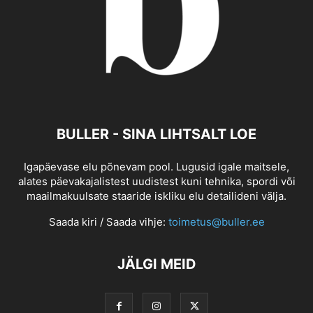
BULLER - SINA LIHTSALT LOE
Igapäevase elu põnevam pool. Lugusid igale maitsele,
alates päevakajalistest uudistest kuni tehnika, spordi või
maailmakuulsate staaride iskliku elu detailideni välja.
Saada kiri / Saada vihje:
toimetus@buller.ee
JÄLGI MEID